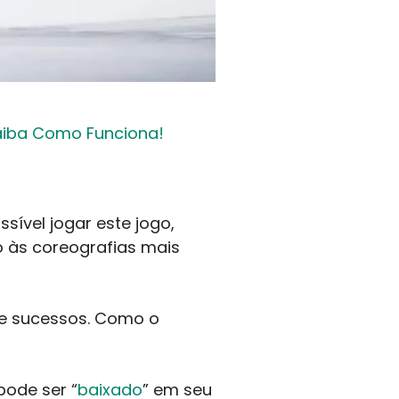
 Saiba Como Funciona!
sível jogar este jogo,
o às coreografias mais
s e sucessos. Como o
pode ser “
baixado
” em seu