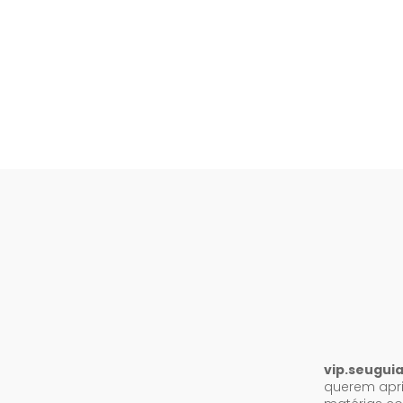
vip.seugui
querem apri