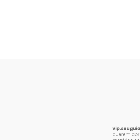
vip.seugui
querem apri