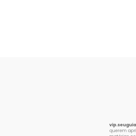
vip.seugui
querem apri